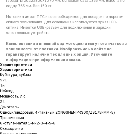
Габариты 2022x800x1070 мм. Колёсная база 1355 мм. Высота по
седлу 765 мм. Вес 150 кг.
Мотоцикл имеет ПТС и все необходимое для поездок по дорогам
общего пользования. Для освещения используется яркая LED-
оптика. Имеется USB-разъём для подключения и зарядки
электронных устройств.
Комплектация и внешний вид мотоцикла могут отличаться в
зависимости от поставки. Изображение на сайте не
гарантирует наличие тех или иных опций. Уточняйте
информацию при оформлении заказа.
Характеристики
Характеристики
Кубатура, куб.см
271
Тип
Нейкед
Мощность, л.с.
24
Двигатель
Одноцилиндровый, 4-тактный ZONGSHEN PR300/ZS175FMM-5)
Трансмиссия
6-ступенчатая 1-N-2-3-4-5-6
Охлаждение
Воздушно-масляное