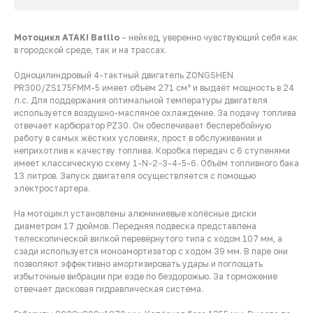
Мотоцикл ATAKI Batllo
– нейкед, уверенно чувствующий себя как
в городской среде, так и на трассах.
Одноцилиндровый 4-тактный двигатель ZONGSHEN
PR300/ZS175FMM-5 имеет объём 271 см³ и выдаёт мощность в 24
л.с. Для поддержания оптимальной температуры двигателя
используется воздушно-масляное охлаждение. За подачу топлива
отвечает карбюратор PZ30. Он обеспечивает бесперебойную
работу в самых жёстких условиях, прост в обслуживании и
неприхотлив к качеству топлива. Коробка передач с 6 ступенями
имеет классическую схему 1-N-2-3-4-5-6. Объём топливного бака
13 литров. Запуск двигателя осуществляется с помощью
электростартера.
На мотоцикл установлены алюминиевые колёсные диски
диаметром 17 дюймов. Передняя подвеска представлена
телескопической вилкой перевёрнутого типа с ходом 107 мм, а
сзади используется моноамортизатор с ходом 39 мм. В паре они
позволяют эффективно амортизировать удары и поглощать
избыточные вибрации при езде по бездорожью. За торможение
отвечает дисковая гидравлическая система.