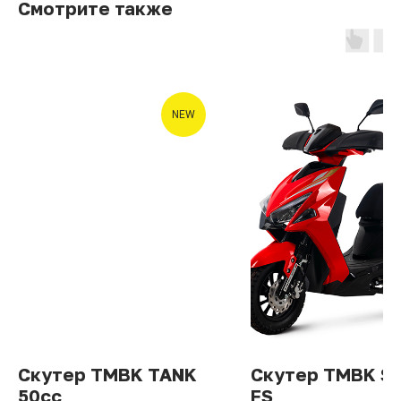
Смотрите также
NEW
Скутер TMBK TANK
Скутер TMBK S
50cc
FS