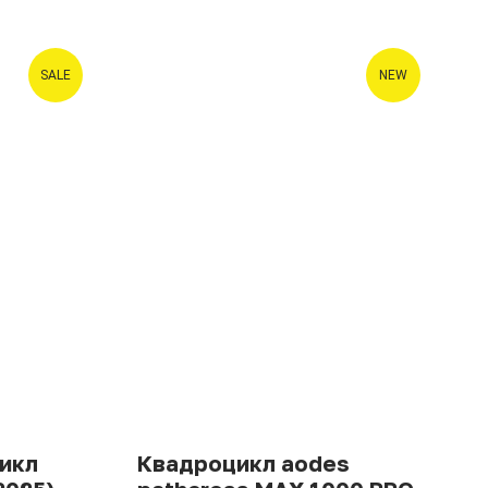
SALE
NEW
икл
Квадроцикл aodes