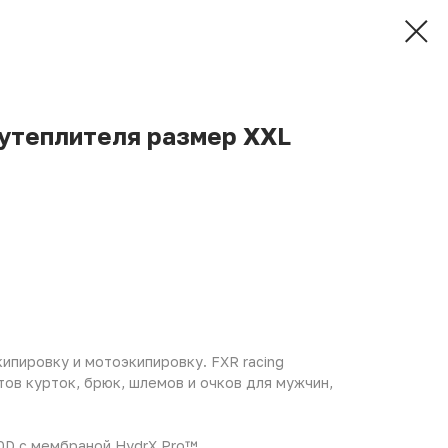
 утеплителя размер XXL
ипировку и мотоэкипировку. FXR racing
тов курток, брюк, шлемов и очков для мужчин,
50D с мембраной HydrX Pro™