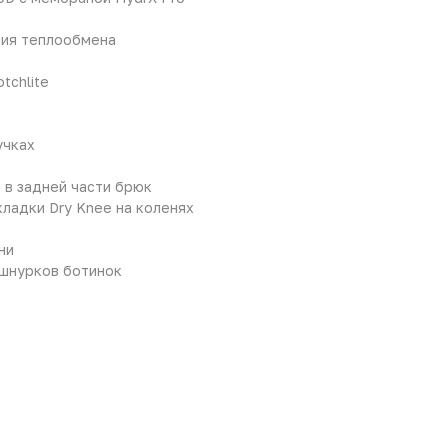
ния теплообмена
tchlite
учках
 в задней части брюк
кладки Dry Knee на коленях
ни
 шнурков ботинок