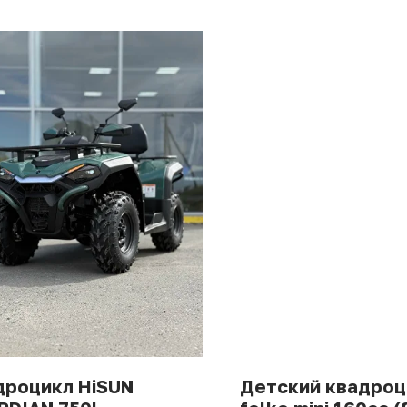
дроцикл HiSUN
Детский квадроц