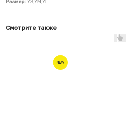
Размер:
YS,YM,YL
Смотрите также
NEW