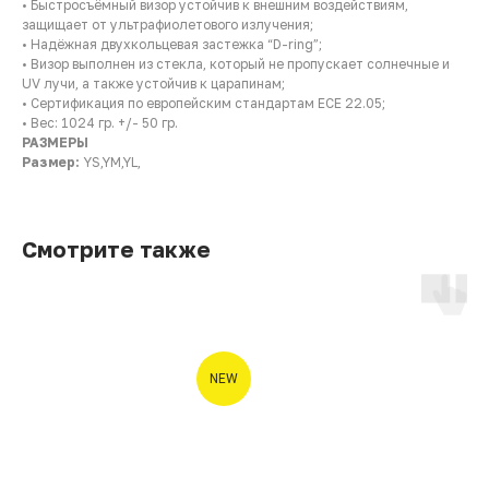
• Быстросъёмный визор устойчив к внешним воздействиям,
защищает от ультрафиолетового излучения;
• Надёжная двухкольцевая застежка “D-ring”;
• Визор выполнен из стекла, который не пропускает солнечные и
UV лучи, а также устойчив к царапинам;
• Сертификация по европейским стандартам ECE 22.05;
• Вес: 1024 гр. +/- 50 гр.
РАЗМЕРЫ
Размер:
YS,YM,YL,
Смотрите также
NEW